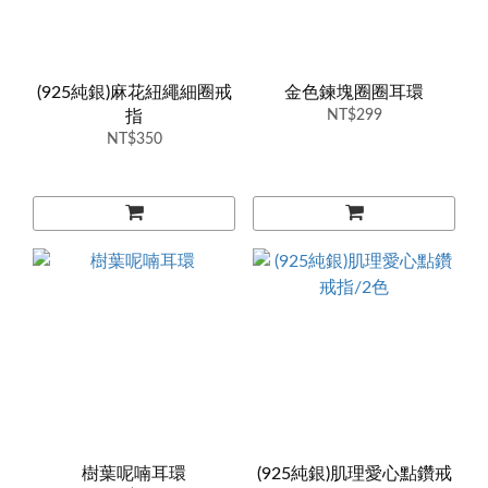
(925純銀)麻花紐繩細圈戒
金色鍊塊圈圈耳環
指
NT$299
NT$350
樹葉呢喃耳環
(925純銀)肌理愛心點鑽戒