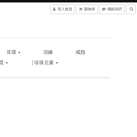
登入會員
購物車
聯絡我們
耳環
項鍊
戒指
材質
│珍珠元素