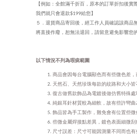
【例如：全館滿千折百，原本的訂單折扣後實際附款$
我們就只會退款$199給您】
５．退貨商品寄回後，經工作人員確認該商品無
將直接作廢，恕無法退回，請留意避免影響您
以下情況不列為瑕疵範圍
商品會因每台電腦顯色而有些微色差，
天然石、天然珍珠每款的紋路和大小皆
復古做舊款飾品為電鍍後做仿舊特殊處
純銀耳針材質較為細軟，故有些許彎曲
飾品皆為手工製作，難免會有位置些微
些微金屬焊接點差異，鍍色表面細微刮
尺寸誤差：尺寸可能因測量不同而也有