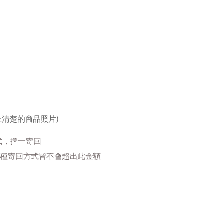
上清楚的商品照片)
式，
擇一寄回
兩種寄回方式皆不會超出此金額