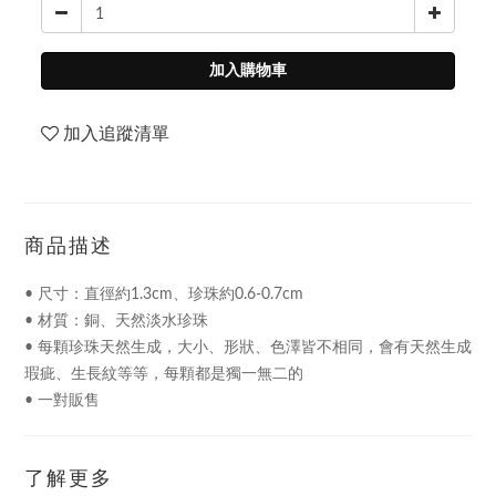
加入購物車
加入追蹤清單
商品描述
• 尺寸：直徑約1.3cm、珍珠約0.6-0.7cm
• 材質：銅、天然淡水珍珠
• 每顆珍珠天然生成，大小、形狀、色澤皆不相同，會有天然生成
瑕疵、生長紋等等，每顆都是獨一無二的
• 一對販售
了解更多