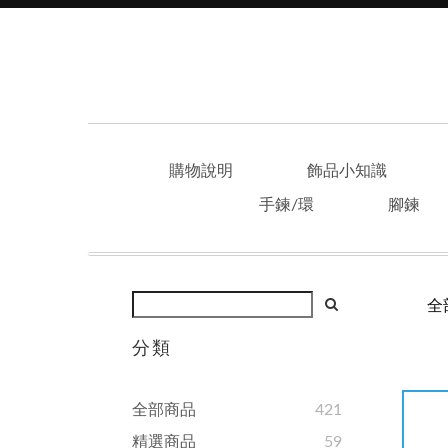
購物說明
飾品小知識
手鍊/環
腳鍊
全
分類
全部商品
421
精選商品
59