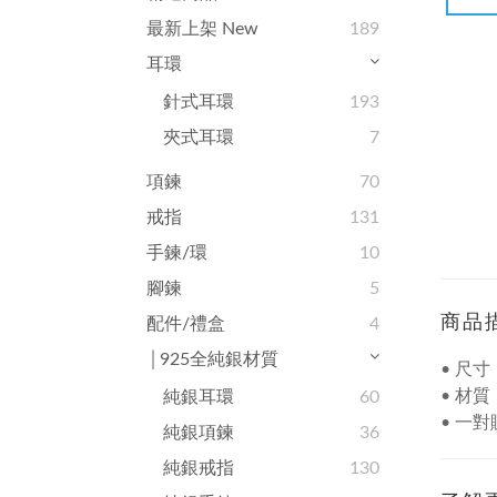
最新上架 New
189
耳環
針式耳環
193
夾式耳環
7
項鍊
70
戒指
131
手鍊/環
10
腳鍊
5
商品
配件/禮盒
4
│925全純銀材質
• 尺寸：
• 材
純銀耳環
60
• 一
純銀項鍊
36
純銀戒指
130