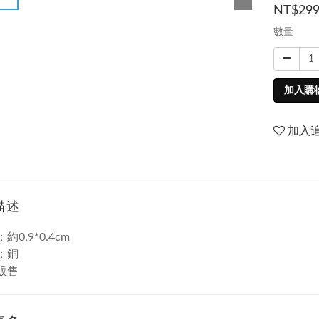
NT$29
數量
加入購
加入
描述
約0.9*0.4cm
質：銅
對販售