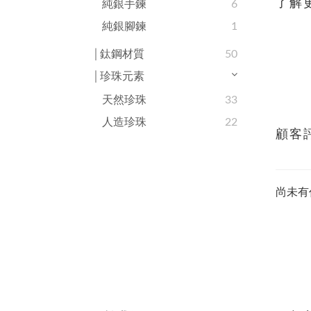
了解
純銀手鍊
6
純銀腳鍊
1
│鈦鋼材質
50
│珍珠元素
天然珍珠
33
人造珍珠
22
顧客
尚未有