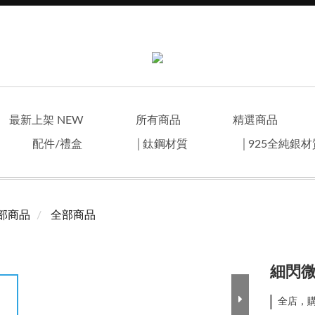
最新上架 NEW
所有商品
精選商品
配件/禮盒
│鈦鋼材質
│925全純銀
部商品
全部商品
細閃
全店，購