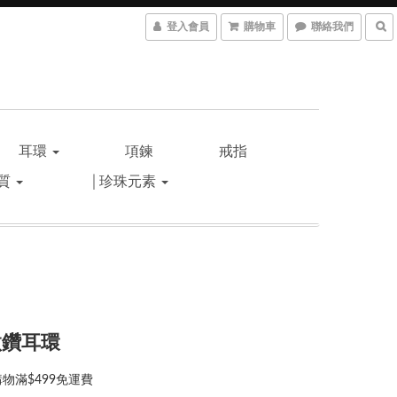
登入會員
購物車
聯絡我們
耳環
項鍊
戒指
材質
│珍珠元素
微鑽耳環
物滿$499免運費