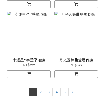
幸運星Y字垂墜項鍊
月光圓舞曲雙層腳鍊
NT$399
NT$399
1
2
3
4
5
»