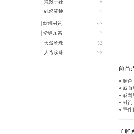
純銀手鍊
6
純銀腳鍊
1
│鈦鋼材質
49
│珍珠元素
天然珍珠
32
人造珍珠
22
商品
• 顏色
• 戒面
• 戒
• 材質
• 單
了解