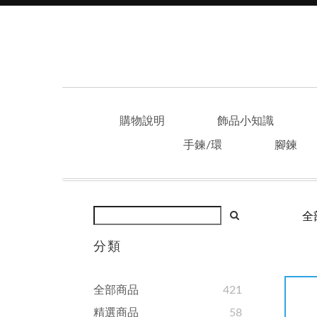
購物說明
飾品小知識
手鍊/環
腳鍊
全
分類
全部商品
421
精選商品
58