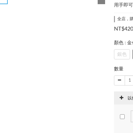
用手即可
全店，購
NT$42
顏色
: 
銀色
數量
以