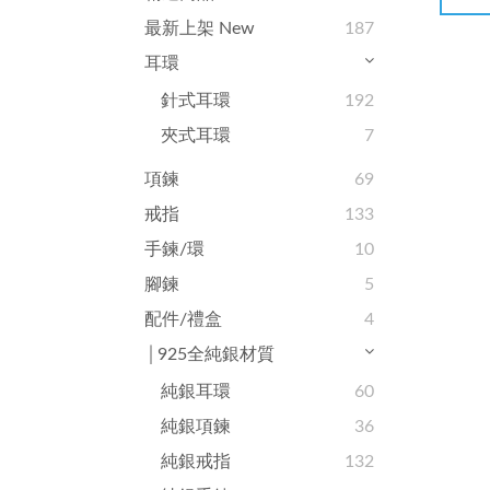
最新上架 New
187
耳環
針式耳環
192
夾式耳環
7
項鍊
69
戒指
133
手鍊/環
10
腳鍊
5
配件/禮盒
4
│925全純銀材質
純銀耳環
60
純銀項鍊
36
純銀戒指
132