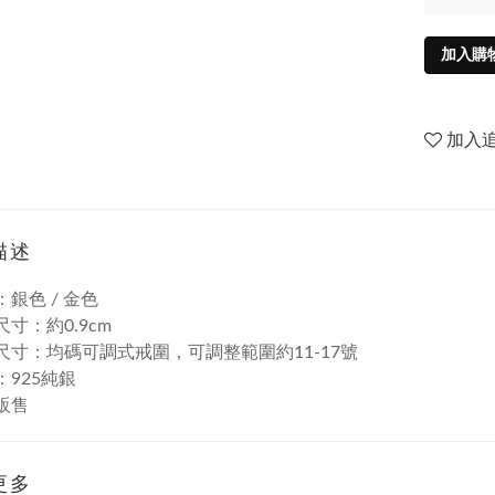
加入購
加入
描述
：銀色 / 金色
尺寸：約0.9cm
圍尺寸：均碼可調式戒圍，可調整範圍約11-17號
：925純銀
件販售
更多