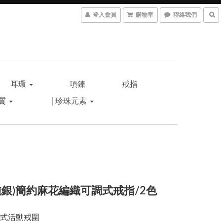
登入會員
購物車
聯絡我們
耳環
項鍊
戒指
材質
│珍珠元素
5純銀)簡約麻花編織可調式戒指/2色
式活動戒圍