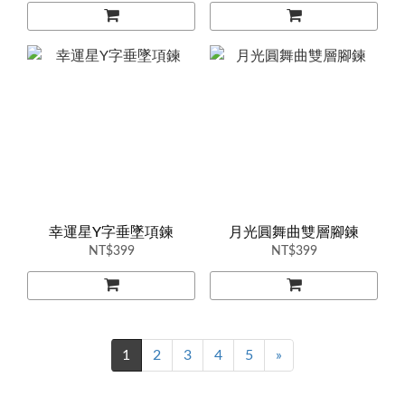
幸運星Y字垂墜項鍊
月光圓舞曲雙層腳鍊
NT$399
NT$399
1
2
3
4
5
»