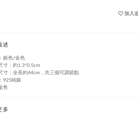
加入
描述
色：銀色/金色
尺寸：約1.3*0.5cm
長尺寸：全長約44cm，共三個可調節點
：925純銀
件販售
更多