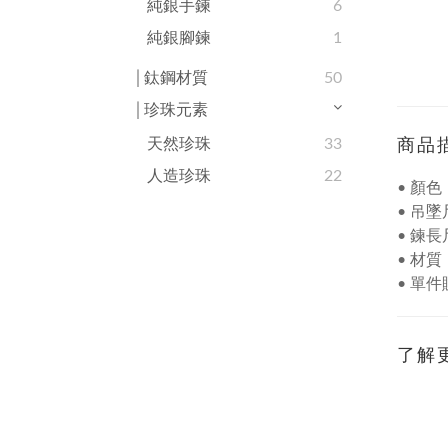
純銀手鍊
6
純銀腳鍊
1
│鈦鋼材質
50
│珍珠元素
天然珍珠
33
商品
人造珍珠
22
• 顏
• 吊墜
• 鍊
• 材質
• 單
了解