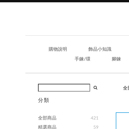
購物說明
飾品小知識
手鍊/環
腳鍊
全
分類
全部商品
421
精選商品
59