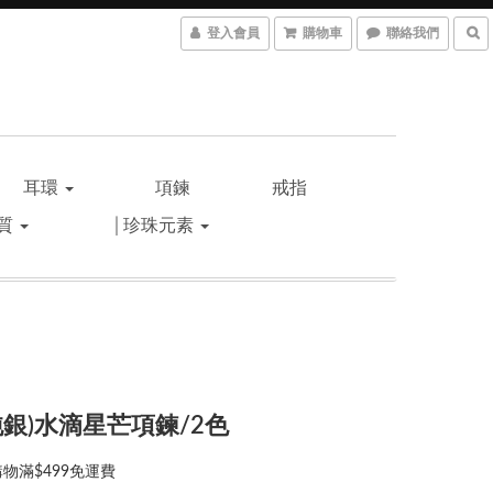
登入會員
購物車
聯絡我們
耳環
項鍊
戒指
材質
│珍珠元素
5純銀)水滴星芒項鍊/2色
物滿$499免運費