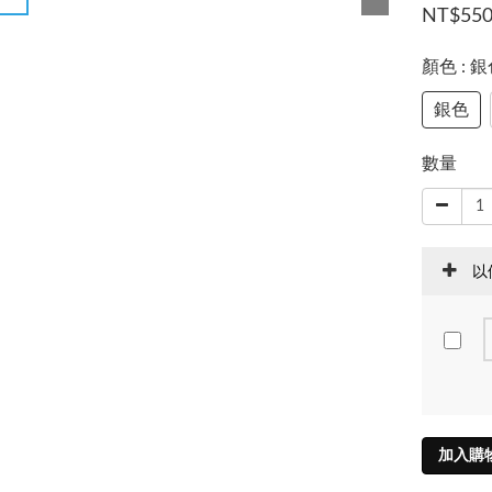
NT$55
顏色
: 
銀色
數量
以
加入購