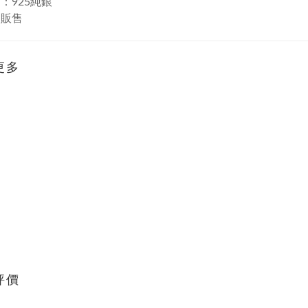
：925純銀
支販售
更多
評價