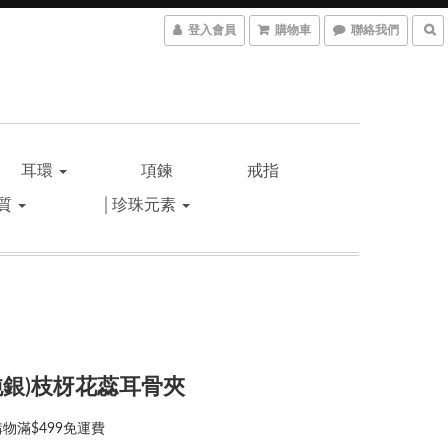
登入會員
購物車
聯絡我們
耳環
項鍊
戒指
材質
│珍珠元素
5純銀)枝枒花蕊耳骨夾
物滿$499免運費