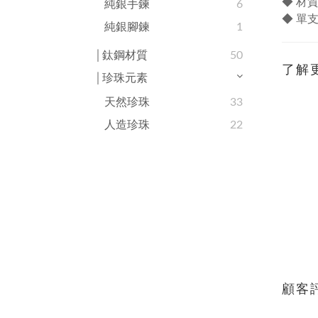
◆ 材質
純銀手鍊
6
◆ 單
純銀腳鍊
1
│鈦鋼材質
50
了解
│珍珠元素
天然珍珠
33
人造珍珠
22
顧客