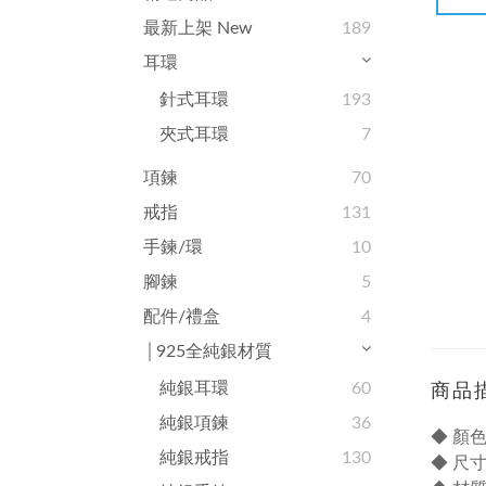
最新上架 New
189
耳環
針式耳環
193
夾式耳環
7
項鍊
70
戒指
131
手鍊/環
10
腳鍊
5
配件/禮盒
4
│925全純銀材質
純銀耳環
60
商品
純銀項鍊
36
◆ 顏色
純銀戒指
130
◆ 尺寸