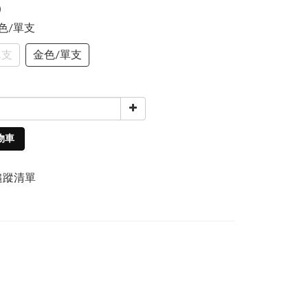
0
金色/單支
單支
金色/單支
物車
追蹤清單