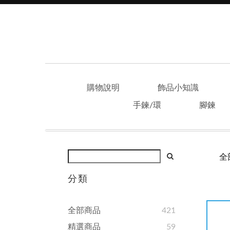
購物說明
飾品小知識
手鍊/環
腳鍊
全
分類
全部商品
421
精選商品
59