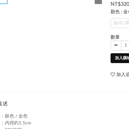
NT$32
顏色
: 
銀色/
數量
加入購
加入
描述
：銀色 / 金色
：內徑約1.5cm