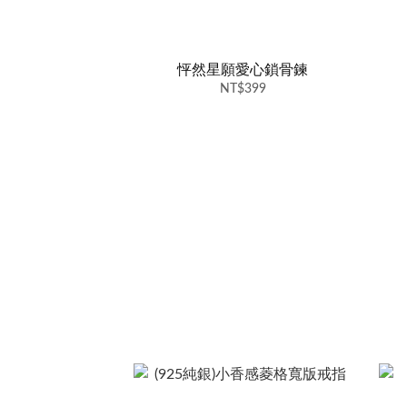
怦然星願愛心鎖骨鍊
NT$399