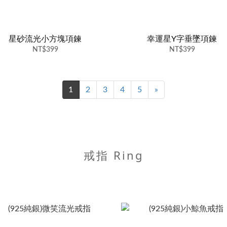
星砂流光小方塊項鍊
幸運星Y字垂墜項鍊
NT$399
NT$399
1
2
3
4
5
»
戒指 Ring