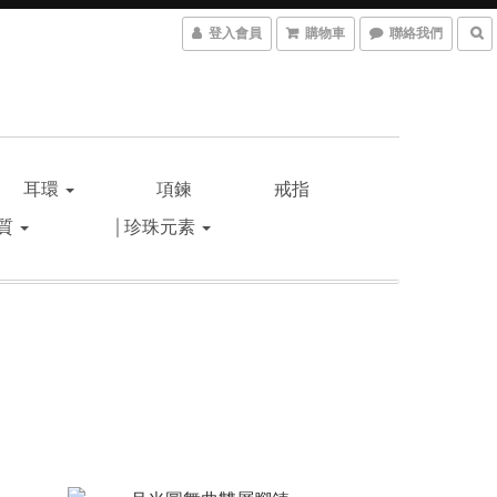
登入會員
購物車
聯絡我們
耳環
項鍊
戒指
材質
│珍珠元素