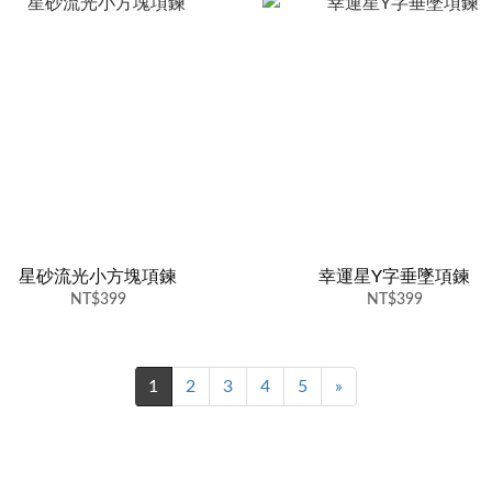
星砂流光小方塊項鍊
幸運星Y字垂墜項鍊
NT$399
NT$399
1
2
3
4
5
»