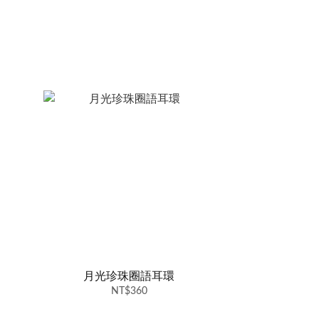
月光珍珠圈語耳環
NT$360